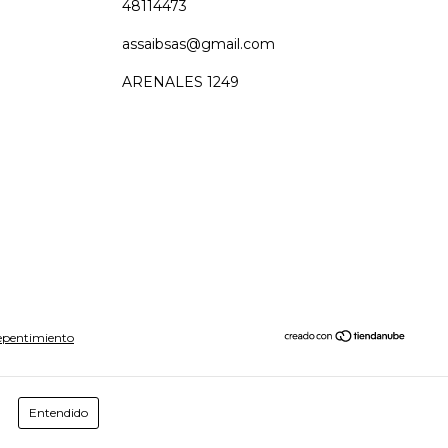
48114473
assaibsas@gmail.com
ARENALES 1249
epentimiento
Entendido