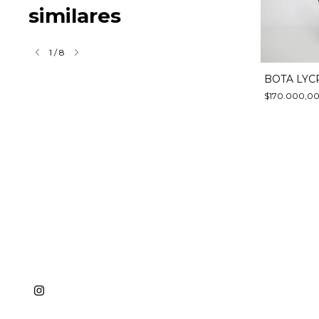
similares
1
/
8
CKER
BOTA ESCOTADA GAMUZA
BOTA LYC
$220.000,00
$170.000,0