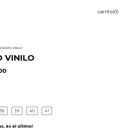
carrito
0
(
)
ZAPATO VINILO
 VINILO
00
38
39
40
41
as, es el último!